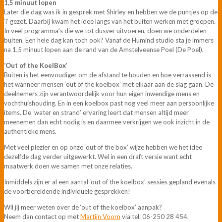
1,5 minuut lopen
Later die dag was ik in gesprek met Shirley en hebben we de puntjes op de
‘i’ gezet. Daarbij kwam het idee langs van het buiten werken met groepen.
In veel programma’s die we tot dusver uitvoeren, doen we onderdelen
buiten. Een hele dag kan toch ook? Vanaf de Humind studio sta je immers
na 1,5 minuut lopen aan de rand van de Amstelveense Poel (De Poel).
‘Out of the KoelBox’
Buiten is het eenvoudiger om de afstand te houden en hoe verrassend is
het wanneer mensen ‘out of the koelbox’ met elkaar aan de slag gaan. De
deelnemers zijn verantwoordelijk voor hun eigen inwendige mens en
vochthuishouding. En in een koelbox past nog veel meer aan persoonlijke
items. De ‘water en strand’ ervaring leert dat mensen altijd meer
meenemen dan echt nodig is en daarmee verkrijgen we ook inzicht in de
authentieke mens.
Met veel plezier en op onze ‘out of the box’ wijze hebben we het idee
dezelfde dag verder uitgewerkt. Wel in een draft versie want echt
maatwerk doen we samen met onze relaties.
Inmiddels zijn er al een aantal ‘out of the koelbox’ sessies gepland evenals
de voorbereidende individuele gesprekken!
Wil jij meer weten over de ‘out of the koelbox’ aanpak?
Neem dan contact op met
Martijn Voorn
via tel: 06-250 28 454.